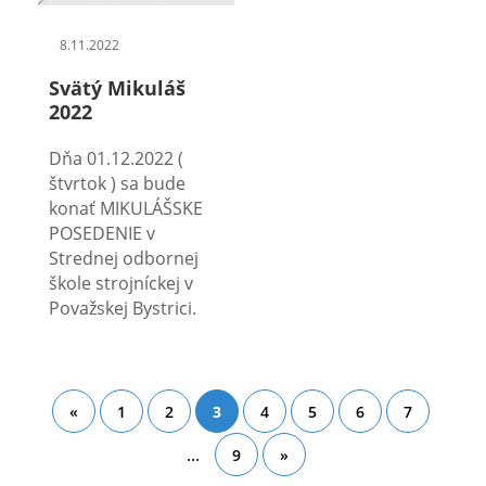
8.11.2022
Svätý Mikuláš
2022
Dňa 01.12.2022 (
štvrtok ) sa bude
konať MIKULÁŠSKE
POSEDENIE v
Strednej odbornej
škole strojníckej v
Považskej Bystrici.
«
1
2
3
4
5
6
7
...
9
»