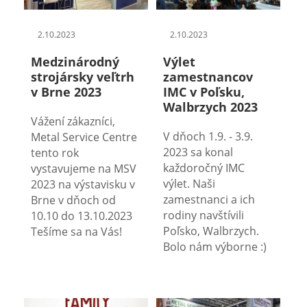
2.10.2023
2.10.2023
Medzinárodný
Výlet
strojársky veľtrh
zamestnancov
v Brne 2023
IMC v Poľsku,
Walbrzych 2023
Vážení zákazníci,
V dňoch 1.9. - 3.9.
Metal Service Centre
2023 sa konal
tento rok
každoročný IMC
vystavujeme na MSV
výlet. Naši
2023 na výstavisku v
zamestnanci a ich
Brne v dňoch od
rodiny navštívili
10.10 do 13.10.2023
Poľsko, Walbrzych.
Tešíme sa na Vás!
Bolo nám výborne :)