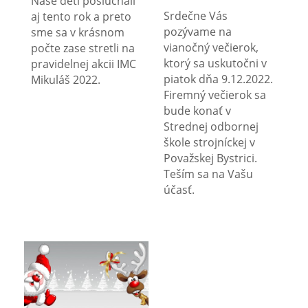
Naše deti poslúchali
Srdečne Vás
aj tento rok a preto
pozývame na
sme sa v krásnom
vianočný večierok,
počte zase stretli na
ktorý sa uskutočni v
pravidelnej akcii IMC
piatok dňa 9.12.2022.
Mikuláš 2022.
Firemný večierok sa
bude konať v
Strednej odbornej
škole strojníckej v
Považskej Bystrici.
Teším sa na Vašu
účasť.