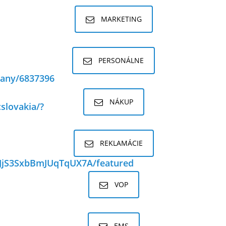
MARKETING
PERSONÁLNE
pany/6837396
NÁKUP
slovakia/?
REKLAMÁCIE
JjS3SxbBmJUqTqUX7A/featured
VOP
EMS