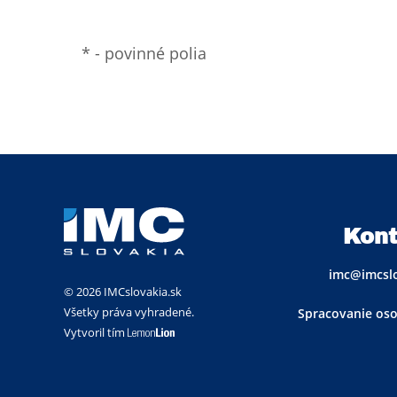
*
- povinné polia
Kont
imc@imcslo
© 2026 IMCslovakia.sk
Všetky práva vyhradené.
Spracovanie os
Vytvoril tím