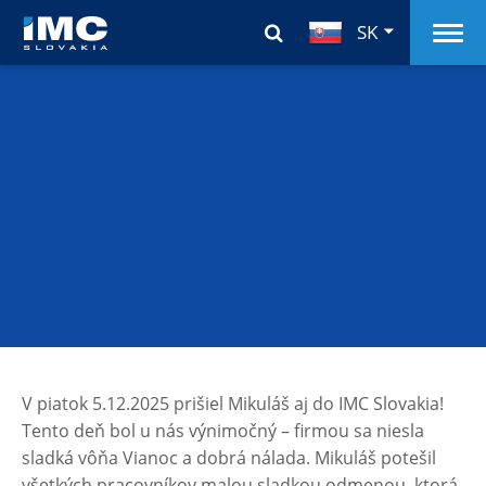
SK
V piatok 5.12.2025 prišiel Mikuláš aj do IMC Slovakia!
Tento deň bol u nás výnimočný – firmou sa niesla
sladká vôňa Vianoc a dobrá nálada. Mikuláš potešil
všetkých pracovníkov malou sladkou odmenou, ktorá