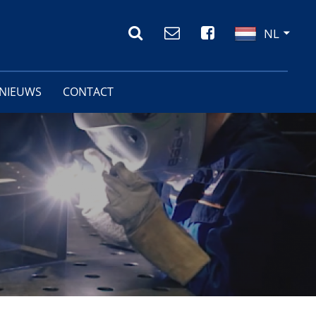
NL
NIEUWS
CONTACT
COMPANY
JOURNAL
KTEBEHANDELINGEN
ONDERZOEK EN
MONTAGE- EN
LEN
ONTWIKKELING
CONSTRUCTIEWERKZAAMHEDEN