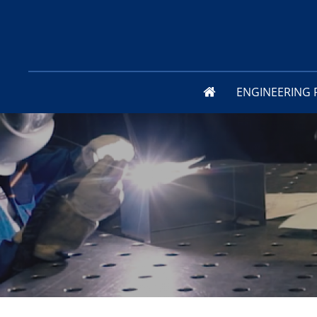
STARTPAGINA
ENGINEERING 
BEDRIJFSPROFIEL
PLAATBEWERKING
BEDRIJFSGESCHIED
METAALBE