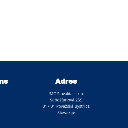
ns
Adres
IMC Slovakia, s.r.o.
Šebešťanová 255
017 01 Považská Bystrica
Slowakije