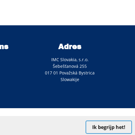
ns
Adres
IMC Slovakia, s.r.o.
Šebešťanová 255
017 01 Považská Bystrica
Slowakije
Ik begrijp het!