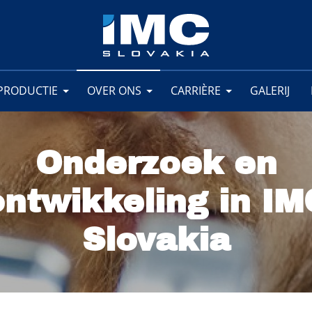
PRODUCTIE
OVER ONS
CARRIÈRE
GALERIJ
Onderzoek en
ontwikkeling in IM
Slovakia
LEVEN IN IMC
ANDERE
OPPERVLA
ENIS
WERKING
OPLEIDINGEN
CERTIFICATEN
LASSEN
SLOVAKIA
PROJECTEN
VAN META