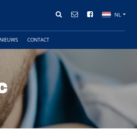
NL
NIEUWS
CONTACT
COMPANY
JOURNAL
C
KTEBEHANDELINGEN
ONDERZOEK EN
MONTAGE- EN
LEN
ONTWIKKELING
CONSTRUCTIEWERKZAAMHEDEN