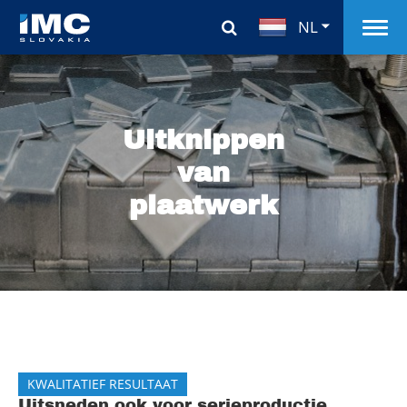
NL
Uitknippen
van
plaatwerk
KWALITATIEF RESULTAAT
Uitsneden ook voor serieproductie,