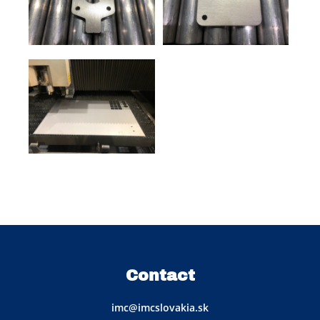
Contact
imc@imcslovakia.sk