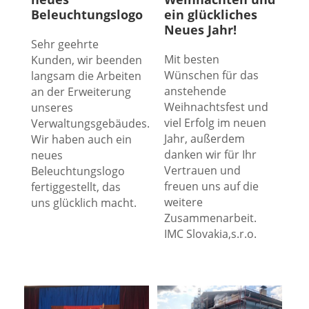
Beleuchtungslogo
ein glückliches
Neues Jahr!
Sehr geehrte
Mit besten
Kunden, wir beenden
Wünschen für das
langsam die Arbeiten
anstehende
an der Erweiterung
Weihnachtsfest und
unseres
viel Erfolg im neuen
Verwaltungsgebäudes.
Jahr, außerdem
Wir haben auch ein
danken wir für Ihr
neues
Vertrauen und
Beleuchtungslogo
freuen uns auf die
fertiggestellt, das
weitere
uns glücklich macht.
Zusammenarbeit.
IMC Slovakia,s.r.o.