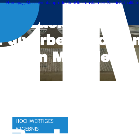
Homepage
Maschinenbauproduktion
Über uns
Karriere
Galerie
Aktualität
Lackieren,
Pulverbeschichte
von Metallen
HOCHWERTIGES
ERGEBNIS